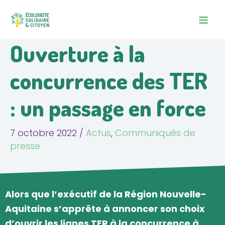
Aller
Navigation
MAIN
au
des
MEN
contenu
articles
Ouverture à la
concurrence des TER
: un passage en force
7 octobre 2022
/
Actus
,
Communiqués de
presse
Alors que l’exécutif de la Région Nouvelle-
Aquitaine s’apprête à annoncer son choix
d’ouvrir les lignes TER à la concurrence à