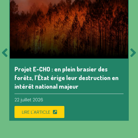
Projet E-CHO : en plein brasier des
forêts, l’État érige leur destruction en
intérêt national majeur
22 juillet 2026
LIRE L'ARTICLE