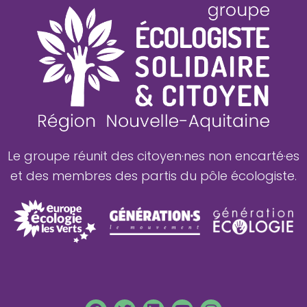
Le groupe réunit des citoyen·nes non encarté·es
et des membres des partis du pôle écologiste.
F
T
L
Y
L