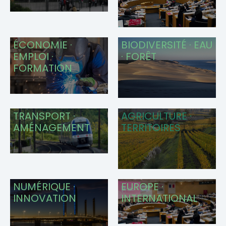
ÉCONOMIE ·
BIODIVERSITÉ · EAU
EMPLOI ·
· FORÊT
FORMATION
TRANSPORT ·
AGRICULTURE ­·
AMÉNAGEMENT
TERRITOIRES
NUMÉRIQUE ·
EUROPE ·
INNOVATION
INTERNATIONAL