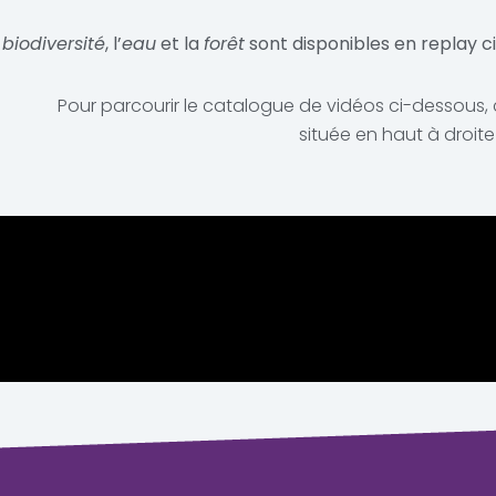
a
biodiversité
, l’
eau
et la
forêt
sont disponibles en replay 
Pour parcourir le catalogue de vidéos ci-dessous, c
située en haut à droite