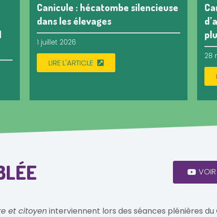
Canicule : hécatombe silencieuse
Ca
dans les élevages
d’
l
pl
1 juillet 2026
28 
LIRE L'ARTICLE
BLÉE
VOIR
re et citoyen
interviennent lors des séances plénières du 