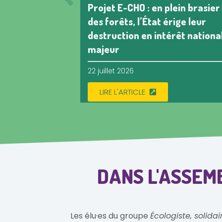
Projet E-CHO : en plein brasier
des forêts, l’État érige leur
destruction en intérêt nationa
majeur
22 juillet 2026
LIRE L'ARTICLE
DANS L'ASSEM
Les élu·es du groupe
Écologiste, solidai