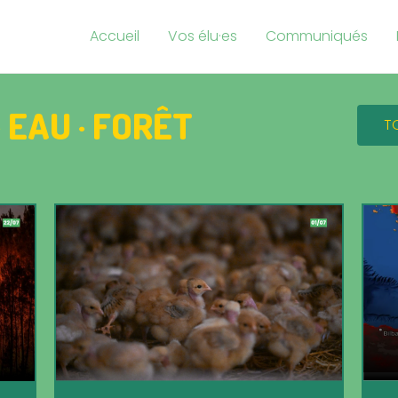
Accueil
Vos élu·es
Communiqués
· EAU · FORÊT
T