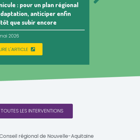
nicule : pour un plan régional
Condamnation 
adaptation, anticiper enfin
une décision q
utôt que subir encore
défenseurs de
mai 2026
12 mai 2026
LIRE L'ARTICLE
LIRE L'ARTICLE
 TOUTES LES INTERVENTIONS
Conseil régional de Nouvelle-Aquitaine