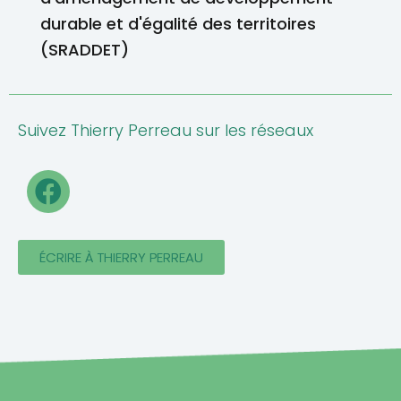
durable et d'égalité des territoires
(SRADDET)
Suivez Thierry Perreau sur les réseaux
F
a
c
e
ÉCRIRE À THIERRY PERREAU
b
o
o
k