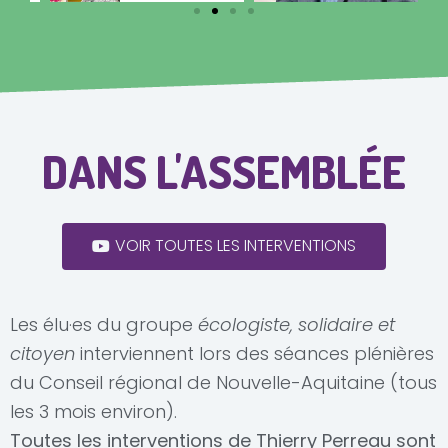
d
n
e
t
n
t
DANS L'ASSEMBLÉE
VOIR TOUTES LES INTERVENTIONS
Les élu·es du groupe
écologiste, solidaire et
citoyen
interviennent lors des séances plénières
du Conseil régional de Nouvelle-Aquitaine (tous
les 3 mois environ).
Toutes les interventions de Thierry Perreau sont