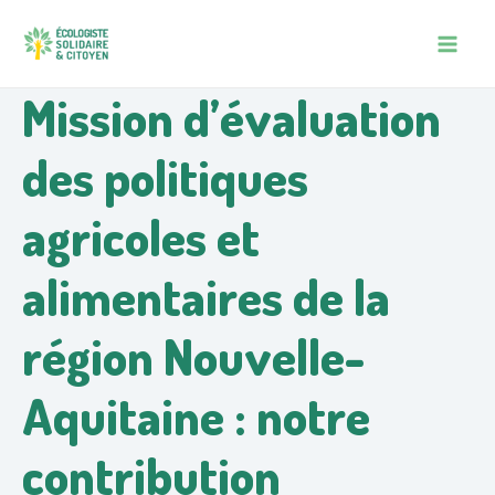
Aller
Navigation
MAIN
au
des
MEN
contenu
articles
Mission d’évaluation
des politiques
agricoles et
alimentaires de la
région Nouvelle-
Aquitaine : notre
contribution