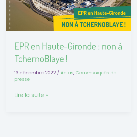
non
à
TchernoBlaye
!
EPR en Haute-Gironde : non à
TchernoBlaye !
13 décembre 2022
/
Actus
,
Communiqués de
presse
Lire la suite »