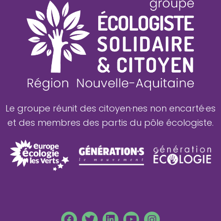
Le groupe réunit des citoyen·nes non encarté·es
et des membres des partis du pôle écologiste.
F
T
L
Y
L