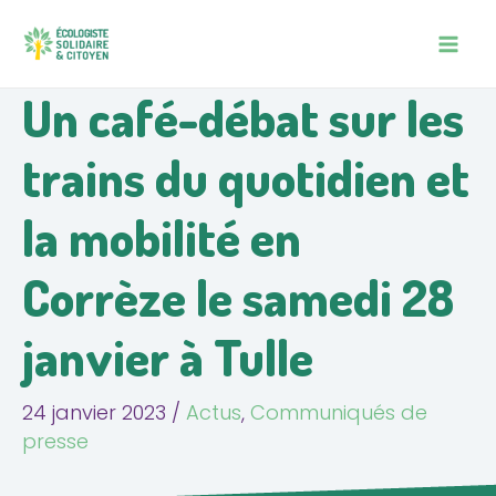
Aller
Navigation
MAIN
au
des
MEN
contenu
articles
Un café-débat sur les
trains du quotidien et
la mobilité en
Corrèze le samedi 28
janvier à Tulle
24 janvier 2023
/
Actus
,
Communiqués de
presse