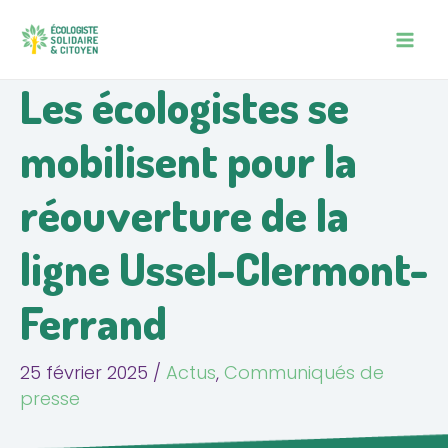
Aller
Navigation
MAIN
au
des
MEN
contenu
articles
Les écologistes se
mobilisent pour la
réouverture de la
ligne Ussel-Clermont-
Ferrand
25 février 2025
/
Actus
,
Communiqués de
presse