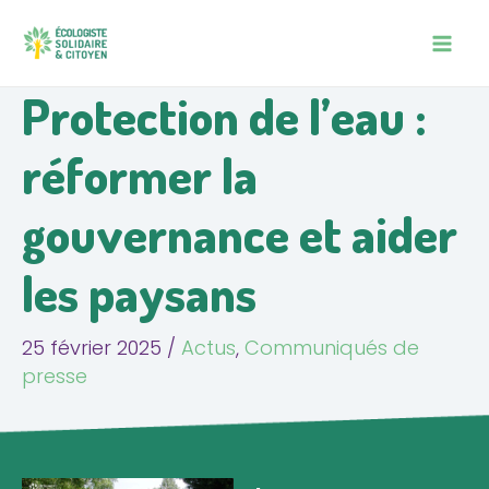
Aller
Navigation
MAIN
au
des
MEN
contenu
articles
Protection de l’eau :
réformer la
gouvernance et aider
les paysans
25 février 2025
/
Actus
,
Communiqués de
presse