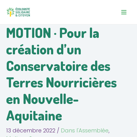
Aller
Navigation
MAIN
au
des
MEN
contenu
articles
MOTION · Pour la
création d’un
Conservatoire des
Terres Nourricières
en Nouvelle-
Aquitaine
13 décembre 2022
/
Dans l'Assemblée
,