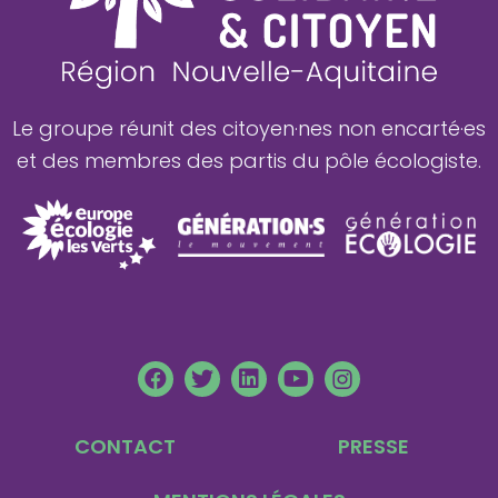
Le groupe réunit des citoyen·nes non encarté·es
et des membres des partis du pôle écologiste.
F
T
L
Y
L
a
w
i
o
n
c
i
n
u
i
e
t
k
t
-
CONTACT
PRESSE
b
t
e
u
i
o
e
d
b
n
o
r
i
e
s