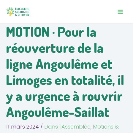
Aller
Navigation
MAIN
au
des
MEN
contenu
articles
MOTION · Pour la
réouverture de la
ligne Angoulême et
Limoges en totalité, il
y a urgence à rouvrir
Angoulême-Saillat
11 mars 2024
/
Dans l'Assemblée
,
Motions &