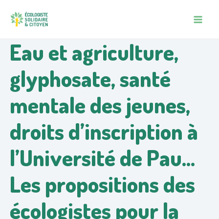
Aller
Navigation
MAIN
au
des
MEN
contenu
articles
Eau et agriculture,
glyphosate, santé
mentale des jeunes,
droits d’inscription à
l’Université de Pau…
Les propositions des
écologistes pour la