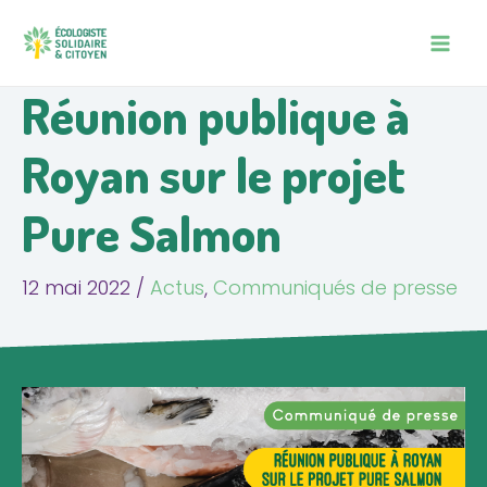
Aller
Navigation
MAIN
au
des
MEN
contenu
articles
Réunion publique à
Royan sur le projet
Pure Salmon
12 mai 2022
/
Actus
,
Communiqués de presse