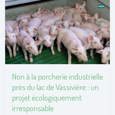
Non
à
la
porcherie
industrielle
près
du
lac
de
Vassivière
Non à la porcherie industrielle
:
près du lac de Vassivière : un
un
projet
projet écologiquement
écologiquement
irresponsable
irresponsable