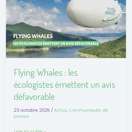
:
les
écologistes
émettent
un
avis
défavorable
Flying Whales : les
écologistes émettent un avis
défavorable
23 octobre 2025
/
Actus
,
Communiqués de
presse
Lire la suite »