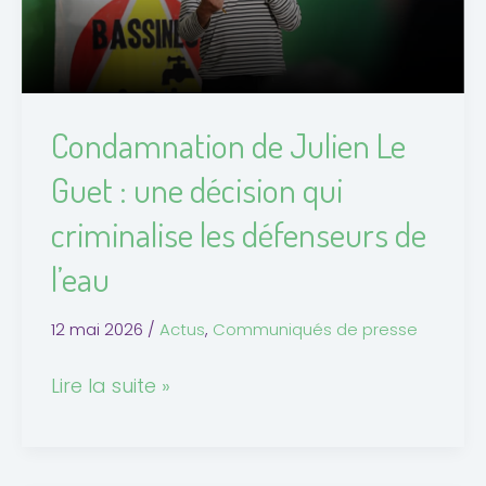
une
décision
qui
criminalise
Condamnation de Julien Le
les
Guet : une décision qui
défenseurs
de
criminalise les défenseurs de
l’eau
l’eau
12 mai 2026
/
Actus
,
Communiqués de presse
Lire la suite »