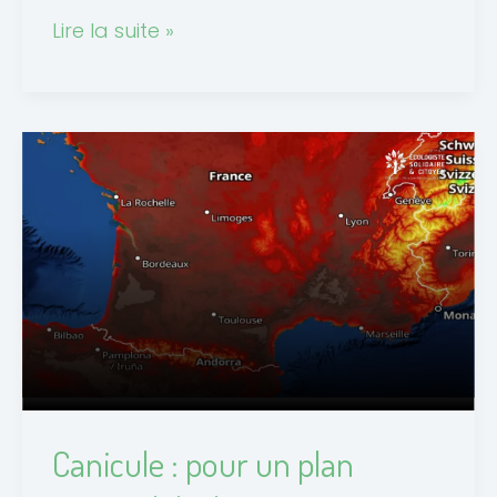
Lire la suite »
Canicule
:
pour
un
plan
régional
d’adaptation,
anticiper
enfin
plutôt
Canicule : pour un plan
que