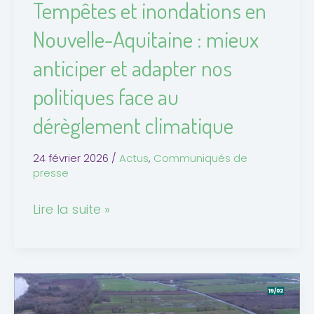
Tempêtes et inondations en
adapter
Nouvelle-Aquitaine : mieux
nos
politiques
anticiper et adapter nos
face
politiques face au
au
dérèglement
dérèglement climatique
climatique
24 février 2026
/
Actus
,
Communiqués de
presse
Lire la suite »
Projet
d’usine