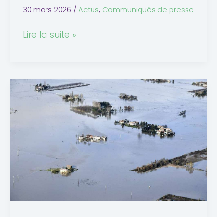
30 mars 2026
/
Actus
,
Communiqués de presse
Lire la suite »
Tempêtes
et
inondations
en
Nouvelle-
Aquitaine
:
mieux
anticiper
et