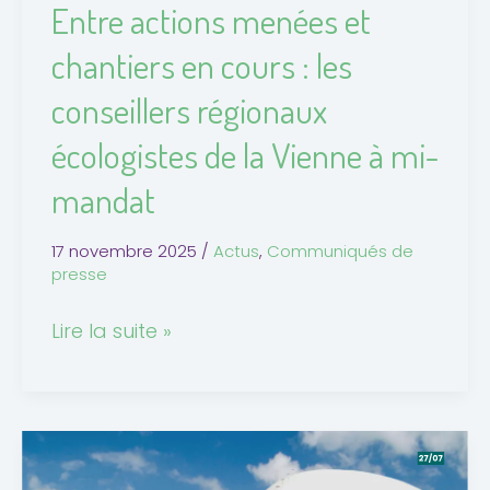
Entre actions menées et
régionaux
chantiers en cours : les
écologistes
de
conseillers régionaux
la
écologistes de la Vienne à mi-
Vienne
à
mandat
mi-
mandat
17 novembre 2025
/
Actus
,
Communiqués de
presse
Lire la suite »
Flying
Whales