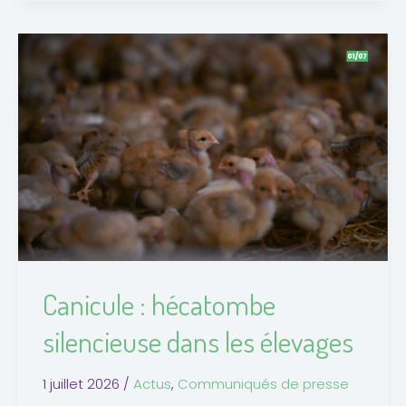
Canicule
:
hécatombe
silencieuse
dans
les
élevages
Canicule : hécatombe
silencieuse dans les élevages
1 juillet 2026
/
Actus
,
Communiqués de presse