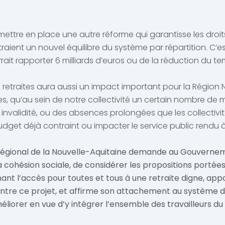
 mettre en place une autre réforme qui garantisse les dr
aient un nouvel équilibre du système par répartition. C’es
t rapporter 6 milliards d’euros ou de la réduction du tem
retraites aura aussi un impact important pour la Région N
s, qu’au sein de notre collectivité un certain nombre de m
 invalidité, ou des absences prolongées que les collectivi
dget déjà contraint ou impacter le service public rendu à
l régional de la Nouvelle-Aquitaine demande au Gouvernem
 la cohésion sociale, de considérer les propositions porté
nant l’accès pour toutes et tous à une retraite digne, appo
ontre ce projet, et affirme son attachement au système de
liorer en vue d’y intégrer l’ensemble des travailleurs du te