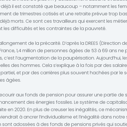
et-déjà il est constaté que beaucoup – notamment les fe
mment de trimestres cotisés et une retraite prévue trop b
éjà morts. Ce sont ces travailleurs qui exercent les métiers l
les difficultés et les contraintes de la pauvreté.
l’allongement de la précarité. D’après la DREES (Direction 
n France, 1,4 million de personnes âgées de 53 à 69 ans ne p
, c’est l’augmentation de la paupérisation. Aujourd’hui, le
lles des hommes. Cela s’explique à la fois par des salair
 partiel, et par des carrières plus souvent hachées par l
es âgées.
ourir aux fonds de pension pour assurer une partie de sa r
financement des énergies fossiles. Le système de capitalisa
raite en 2020. En plus de creuser les inégalités, ce méca
endrait à ancrer l’individualisme et l’inégalité dans notre 
n sont adossées à des fonds de pensions privés qui sout