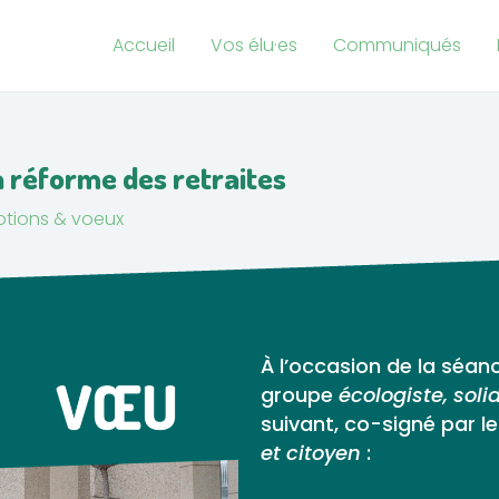
Accueil
Vos élu·es
Communiqués
la réforme des retraites
tions & voeux
À l’occasion de la séanc
groupe
écologiste, soli
suivant, co-signé par l
et citoyen
: