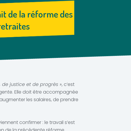
ait de la réforme des
retraites
e, de justice et de progrès »
, c’est
 urgente. Elle doit être accompagnée
’augmenter les salaires, de prendre
nnent confirmer : le travail s’est
tion de la précédente réforme