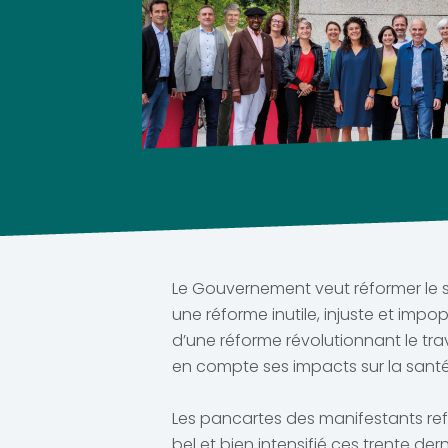
Le Gouvernement veut réformer le s
une réforme inutile, injuste et impo
d’une réforme révolutionnant le tra
en compte ses impacts sur la santé
Les pancartes des manifestants refl
bel et bien intensifié ces trente d