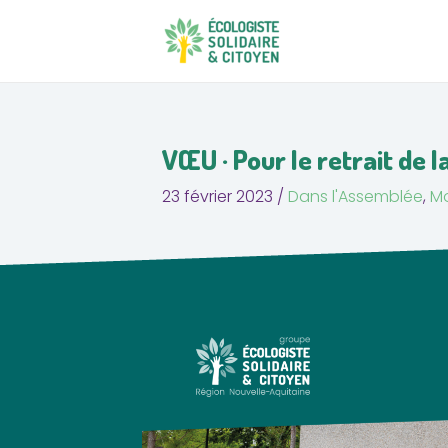
Aller
Navigation
au
des
contenu
articles
VŒU · Pour le retrait de 
23 février 2023
/
Dans l'Assemblée
,
Mo