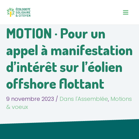
Aller
Navigation
MAIN
au
des
MEN
contenu
articles
MOTION · Pour un
appel à manifestation
d’intérêt sur l’éolien
offshore flottant
9 novembre 2023
/
Dans l'Assemblée
,
Motions
& voeux