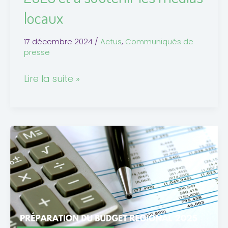
régional
locaux
2025
et
17 décembre 2024
/
Actus
,
Communiqués de
à
presse
soutenir
les
Lire la suite »
médias
locaux
Préparation
au
Budget
régional
2025
:
notre