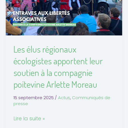
apportent
leur
soutien
à
la
compagnie
Les élus régionaux
poitevine
écologistes apportent leur
Arlette
Moreau
soutien à la compagnie
poitevine Arlette Moreau
15 septembre 2025
/
Actus
,
Communiqués de
presse
Lire la suite »