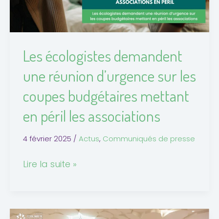
sur
les
coupes
budgétaires
Les écologistes demandent
mettant
une réunion d’urgence sur les
en
péril
coupes budgétaires mettant
les
en péril les associations
associations
4 février 2025
/
Actus
,
Communiqués de presse
Lire la suite »
Séance