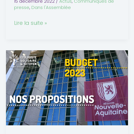
15 décembre 2022
/
Actus
,
Communiqués de
presse
,
Dans l'Assemblée
Lire la suite »
Budget
régional
2023
:
nos
propositions