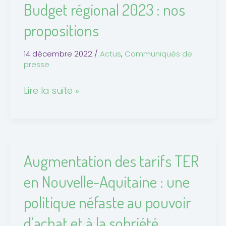
Budget régional 2023 : nos
propositions
14 décembre 2022
/
Actus
,
Communiqués de
presse
Lire la suite »
Augmentation des tarifs TER
Augmentation
des
en Nouvelle-Aquitaine : une
tarifs
politique néfaste au pouvoir
TER
en
d’achat et à la sobriété