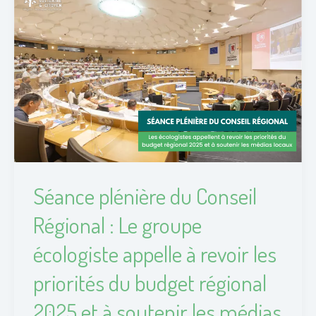
plénière
du
Conseil
Régional
:
Le
groupe
écologiste
appelle
Séance plénière du Conseil
à
Régional : Le groupe
revoir
les
écologiste appelle à revoir les
priorités
priorités du budget régional
du
budget
2025 et à soutenir les médias