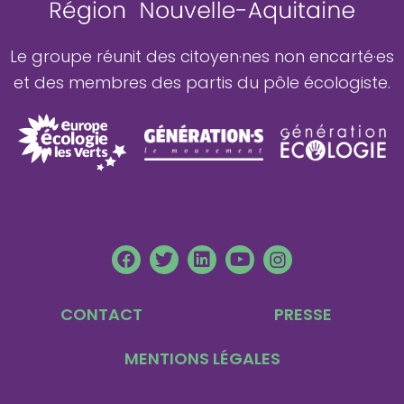
Le groupe réunit des citoyen·nes non encarté·es
et des membres des partis du pôle écologiste.
F
T
L
Y
L
a
w
i
o
n
c
i
n
u
i
e
t
k
t
-
CONTACT
PRESSE
b
t
e
u
i
o
e
d
b
n
o
r
i
e
s
MENTIONS LÉGALES
k
n
t
a