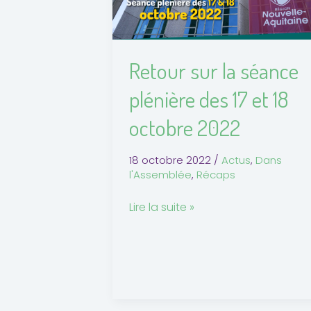
des
17
et
Retour sur la séance
18
octobre
plénière des 17 et 18
2022
octobre 2022
18 octobre 2022
/
Actus
,
Dans
l'Assemblée
,
Récaps
Lire la suite »