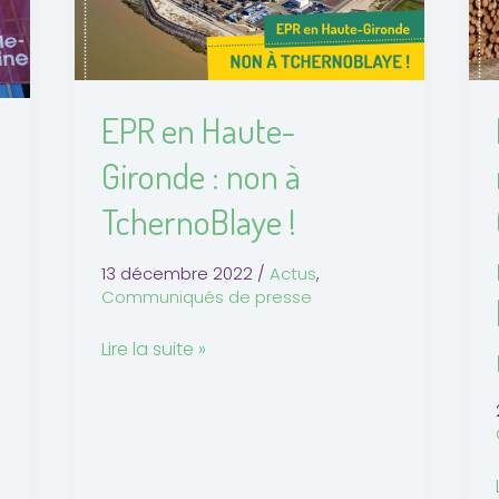
non
à
TchernoBlaye
:
!
EPR en Haute-
Gironde : non à
TchernoBlaye !
13 décembre 2022
/
Actus
,
Communiqués de presse
!
Lire la suite »