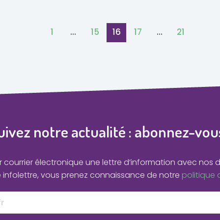
1
…
15
16
17
…
21
uivez notre actualité : abonnez-vous
courrier électronique une lettre d’information avec nos d
e infolettre, vous prenez connaissance de notre
politique 