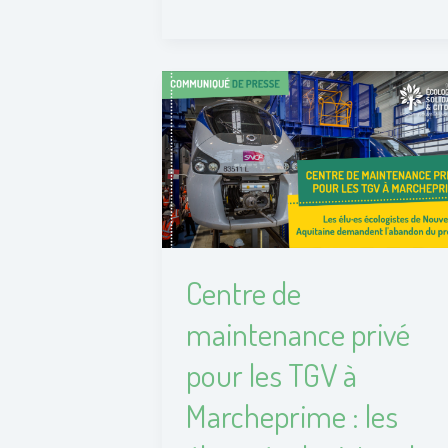
Centre
de
maintenance
privé
pour
les
TGV
à
Centre de
Marcheprime
:
maintenance privé
les
pour les TGV à
élu·es
écologistes
Marcheprime : les
de
Nouvelle-