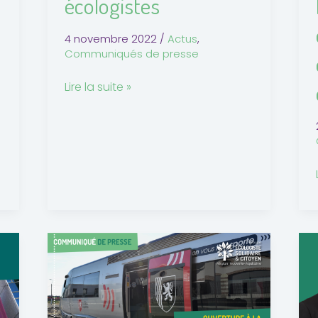
écologistes
4 novembre 2022
/
Actus
,
Communiqués de presse
Lire la suite »
Ouverture
à
la
:
concurrence
des