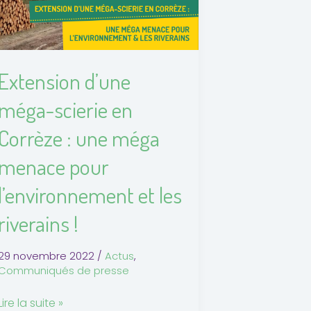
en
Corrèze
une
Extension d’une
méga
menace
méga-scierie en
pour
Corrèze : une méga
l’environnement
et
menace pour
les
riverains
l’environnement et les
riverains !
29 novembre 2022
/
Actus
,
Communiqués de presse
Lire la suite »