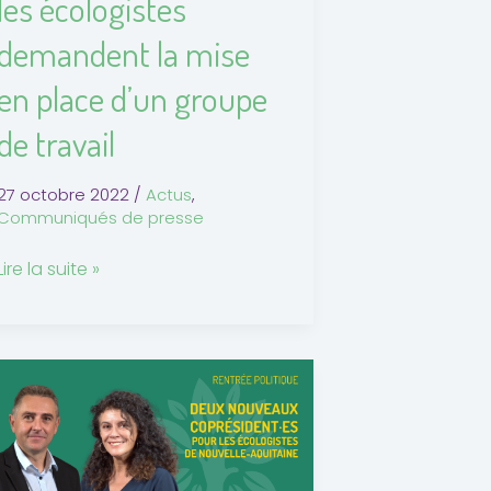
les écologistes
groupe
demandent la mise
de travail
en place d’un groupe
de travail
27 octobre 2022
/
Actus
,
Communiqués de presse
Lire la suite »
Rentrée
politique
deux
nouveaux