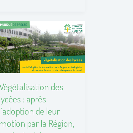
Végétalisation
des
lycées :
après
l’adoption
de leur
motion
par
Végétalisation des
la Région,
les
lycées : après
écologistes
l’adoption de leur
demandent
la mise
motion par la Région,
en place
d’un