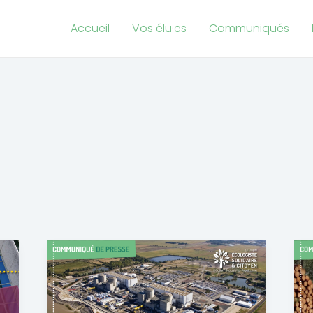
Accueil
Vos élu·es
Communiqués
EPR
en
Haute-
Gironde :