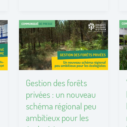
Gestion
des
forêts
privées
:
un
nouveau
schéma
Gestion des forêts
régional
peu
privées : un nouveau
ambitieux
schéma régional peu
pour
les
ambitieux pour les
écologistes