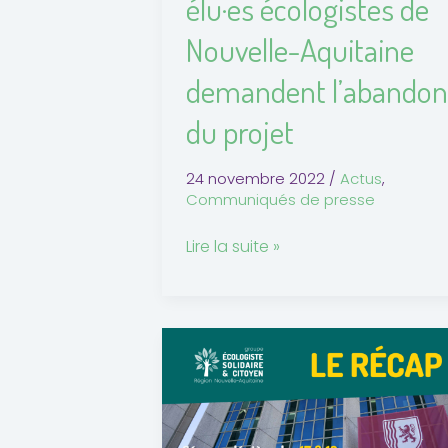
élu·es écologistes de
Aquitaine
Nouvelle-Aquitaine
demandent
l’abandon
demandent l’abandon
du
du projet
projet
24 novembre 2022
/
Actus
,
Communiqués de presse
Lire la suite »
Retour
sur
la
séance
plénière