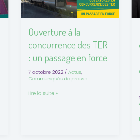
TER
:
un
Ouverture à la
passage
en
concurrence des TER
force
: un passage en force
7 octobre 2022
/
Actus
,
Communiqués de presse
Lire la suite »