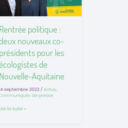
co-
présidents
pour
Rentrée politique :
les
écologistes
deux nouveaux co-
de
présidents pour les
Nouvelle-
Aquitaine
écologistes de
Nouvelle-Aquitaine
14 septembre 2022
/
Actus
,
Communiqués de presse
Lire la suite »